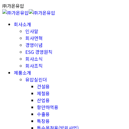
Skip
㈜가온유압
to
content
회사소개
인사말
회사연혁
경영이념
ESG 경영원칙
회사소식
회사조직
제품소개
유압실린더
건설용
제철용
산업용
항만하역용
수출용
특장용
특수목적용(방위사업)