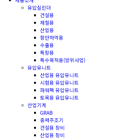
제품소개
유압실린더
건설용
제철용
산업용
항만하역용
수출용
특장용
특수목적용(방위사업)
유압유니트
산업용 유압유니트
시험용 유압유니트
파워팩 유압유니트
토목용 유압유니트
산업기계
GRAB
중력주조기
건설용 장비
산업용 장비