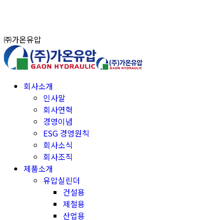
Skip
to
content
㈜가온유압
회사소개
인사말
회사연혁
경영이념
ESG 경영원칙
회사소식
회사조직
제품소개
유압실린더
건설용
제철용
산업용