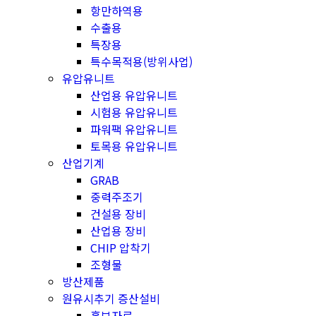
항만하역용
수출용
특장용
특수목적용(방위사업)
유압유니트
산업용 유압유니트
시험용 유압유니트
파워팩 유압유니트
토목용 유압유니트
산업기계
GRAB
중력주조기
건설용 장비
산업용 장비
CHIP 압착기
조형물
방산제품
원유시추기 증산설비
홍보자료