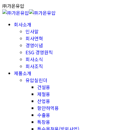
Skip
㈜가온유압
to
content
회사소개
인사말
회사연혁
경영이념
ESG 경영원칙
회사소식
회사조직
제품소개
유압실린더
건설용
제철용
산업용
항만하역용
수출용
특장용
특수목적용(방위사업)