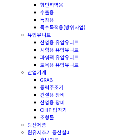
항만하역용
수출용
특장용
특수목적용(방위사업)
유압유니트
산업용 유압유니트
시험용 유압유니트
파워팩 유압유니트
토목용 유압유니트
산업기계
GRAB
중력주조기
건설용 장비
산업용 장비
CHIP 압착기
조형물
방산제품
원유시추기 증산설비
홍보자료