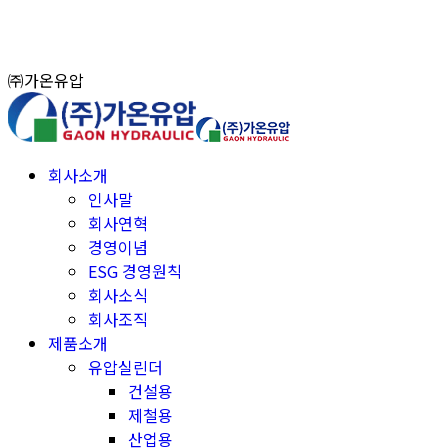
Skip
to
content
㈜가온유압
회사소개
인사말
회사연혁
경영이념
ESG 경영원칙
회사소식
회사조직
제품소개
유압실린더
건설용
제철용
산업용