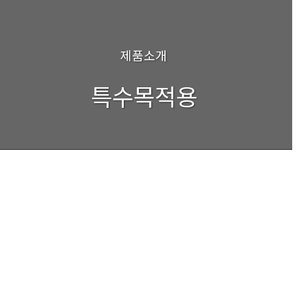
제품소개
특수목적용
검색
Wheeled Armored Vehicle
Hydraulic Steering Cylinder
UAV Launching System
UAV Launching System