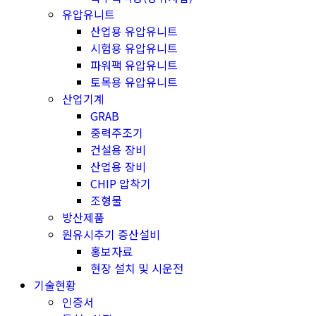
유압유니트
산업용 유압유니트
시험용 유압유니트
파워팩 유압유니트
토목용 유압유니트
산업기계
GRAB
중력주조기
건설용 장비
산업용 장비
CHIP 압착기
조형물
방산제품
원유시추기 증산설비
홍보자료
현장 설치 및 시운전
기술현황
인증서