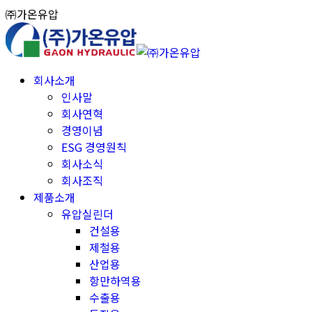
Skip
㈜가온유압
to
content
회사소개
인사말
회사연혁
경영이념
ESG 경영원칙
회사소식
회사조직
제품소개
유압실린더
건설용
제철용
산업용
항만하역용
수출용