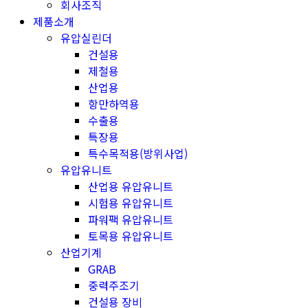
회사조직
제품소개
유압실린더
건설용
제철용
산업용
항만하역용
수출용
특장용
특수목적용(방위사업)
유압유니트
산업용 유압유니트
시험용 유압유니트
파워팩 유압유니트
토목용 유압유니트
산업기계
GRAB
중력주조기
건설용 장비