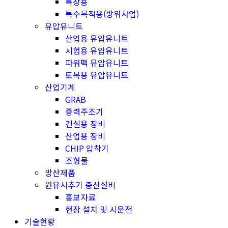
특장용
특수목적용(방위사업)
유압유니트
산업용 유압유니트
시험용 유압유니트
파워팩 유압유니트
토목용 유압유니트
산업기계
GRAB
중력주조기
건설용 장비
산업용 장비
CHIP 압착기
조형물
방산제품
원유시추기 증산설비
홍보자료
현장 설치 및 시운전
기술현황