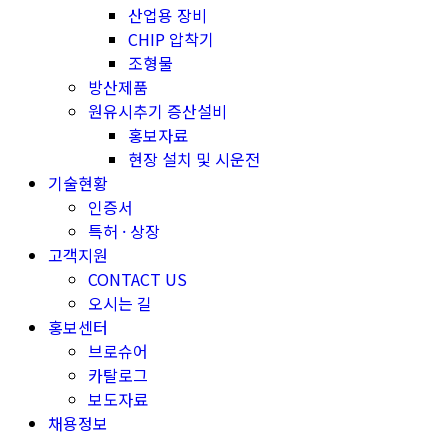
산업용 장비
CHIP 압착기
조형물
방산제품
원유시추기 증산설비
홍보자료
현장 설치 및 시운전
기술현황
인증서
특허 · 상장
고객지원
CONTACT US
오시는 길
홍보센터
브로슈어
카탈로그
보도자료
채용정보