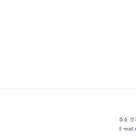
목록보기
이전
다음
주소
경
E-mail