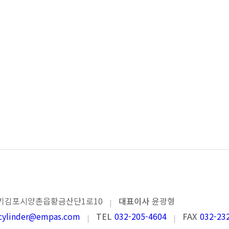
기 김포시 양촌읍 황금산단1로 10
대표이사
윤광형
cylinder@empas.com
TEL
032-205-4604
FAX
032-23