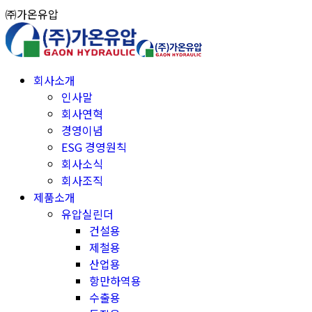
Skip
㈜가온유압
to
content
회사소개
인사말
회사연혁
경영이념
ESG 경영원칙
회사소식
회사조직
제품소개
유압실린더
건설용
제철용
산업용
항만하역용
수출용