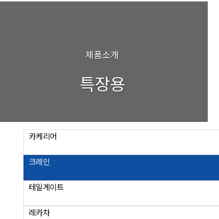
제품소개
특장용
카케리어
크레인
테일게이트
레카차