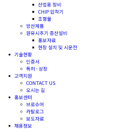
산업용 장비
CHIP 압착기
조형물
방산제품
원유시추기 증산설비
홍보자료
현장 설치 및 시운전
기술현황
인증서
특허 · 상장
고객지원
CONTACT US
오시는 길
홍보센터
브로슈어
카탈로그
보도자료
채용정보