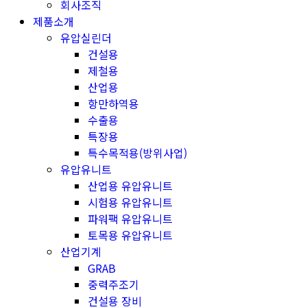
회사조직
제품소개
유압실린더
건설용
제철용
산업용
항만하역용
수출용
특장용
특수목적용(방위사업)
유압유니트
산업용 유압유니트
시험용 유압유니트
파워팩 유압유니트
토목용 유압유니트
산업기계
GRAB
중력주조기
건설용 장비