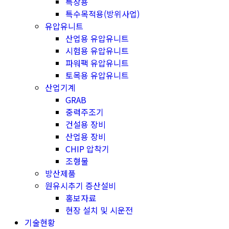
특장용
특수목적용(방위사업)
유압유니트
산업용 유압유니트
시험용 유압유니트
파워팩 유압유니트
토목용 유압유니트
산업기계
GRAB
중력주조기
건설용 장비
산업용 장비
CHIP 압착기
조형물
방산제품
원유시추기 증산설비
홍보자료
현장 설치 및 시운전
기술현황