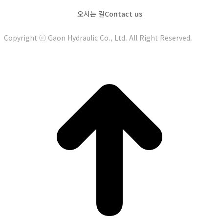
오시는 길
Contact us
Copyright ⓒ Gaon Hydraulic Co., Ltd. All Right Reserved.
t