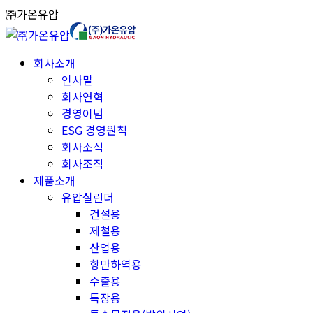
Skip
㈜가온유압
to
content
회사소개
인사말
회사연혁
경영이념
ESG 경영원칙
회사소식
회사조직
제품소개
유압실린더
건설용
제철용
산업용
항만하역용
수출용
특장용