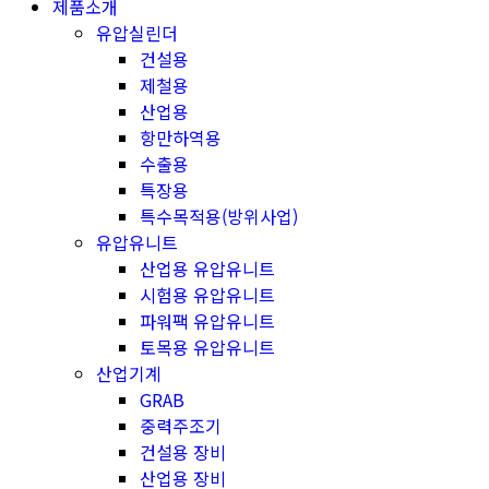
제품소개
유압실린더
건설용
제철용
산업용
항만하역용
수출용
특장용
특수목적용(방위사업)
유압유니트
산업용 유압유니트
시험용 유압유니트
파워팩 유압유니트
토목용 유압유니트
산업기계
GRAB
중력주조기
건설용 장비
산업용 장비