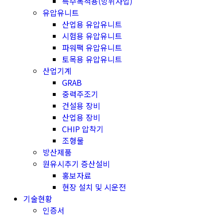
특수목적용(방위사업)
유압유니트
산업용 유압유니트
시험용 유압유니트
파워팩 유압유니트
토목용 유압유니트
산업기계
GRAB
중력주조기
건설용 장비
산업용 장비
CHIP 압착기
조형물
방산제품
원유시추기 증산설비
홍보자료
현장 설치 및 시운전
기술현황
인증서