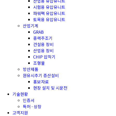
산업용 유압유니트
시험용 유압유니트
파워팩 유압유니트
토목용 유압유니트
산업기계
GRAB
중력주조기
건설용 장비
산업용 장비
CHIP 압착기
조형물
방산제품
원유시추기 증산설비
홍보자료
현장 설치 및 시운전
기술현황
인증서
특허 · 상장
고객지원