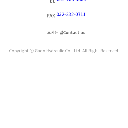
TEL
032-232-0711
FAX
오시는 길
Contact us
Copyright ⓒ Gaon Hydraulic Co., Ltd. All Right Reserved.
t