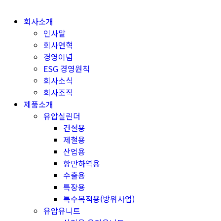
Skip
to
회사소개
content
인사말
회사연혁
경영이념
ESG 경영원칙
회사소식
회사조직
제품소개
유압실린더
건설용
제철용
산업용
항만하역용
수출용
특장용
특수목적용(방위사업)
유압유니트