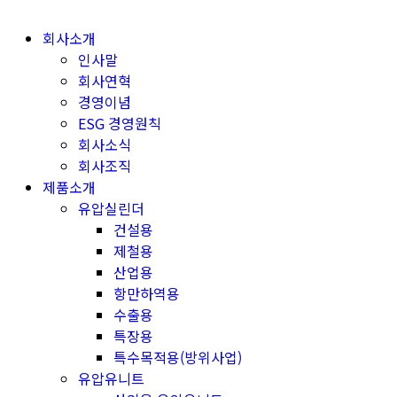
Skip
to
회사소개
content
인사말
회사연혁
경영이념
ESG 경영원칙
회사소식
회사조직
제품소개
유압실린더
건설용
제철용
산업용
항만하역용
수출용
특장용
특수목적용(방위사업)
유압유니트