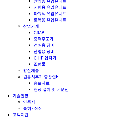
산업용 유압유니트
시험용 유압유니트
파워팩 유압유니트
토목용 유압유니트
산업기계
GRAB
중력주조기
건설용 장비
산업용 장비
CHIP 압착기
조형물
방산제품
원유시추기 증산설비
홍보자료
현장 설치 및 시운전
기술현황
인증서
특허 · 상장
고객지원