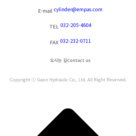
cylinder@empas.com
E-mail
032-205-4604
TEL
032-232-0711
FAX
오시는 길
Contact us
Copyright ⓒ Gaon Hydraulic Co., Ltd. All Right Reserved.
t