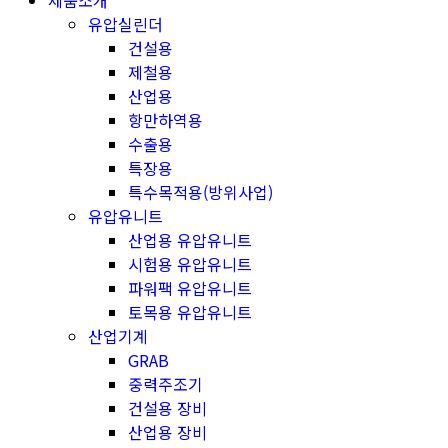
제품소개
유압실린더
건설용
제철용
산업용
항만하역용
수출용
특장용
특수목적용(방위사업)
유압유니트
산업용 유압유니트
시험용 유압유니트
파워팩 유압유니트
토목용 유압유니트
산업기계
GRAB
중력주조기
건설용 장비
산업용 장비