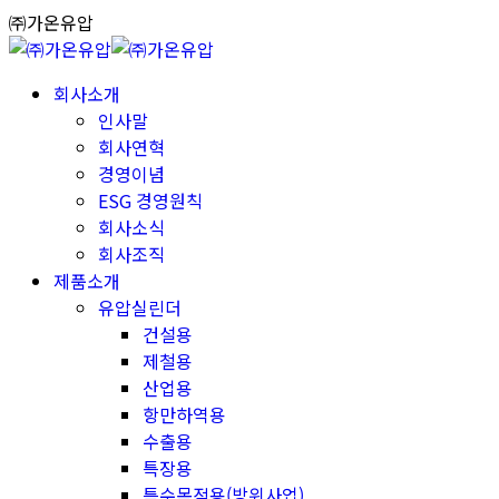
Skip
㈜가온유압
to
content
회사소개
인사말
회사연혁
경영이념
ESG 경영원칙
회사소식
회사조직
제품소개
유압실린더
건설용
제철용
산업용
항만하역용
수출용
특장용
특수목적용(방위사업)