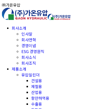
Skip
㈜가온유압
to
content
회사소개
인사말
회사연혁
경영이념
ESG 경영원칙
회사소식
회사조직
제품소개
유압실린더
건설용
제철용
산업용
항만하역용
수출용