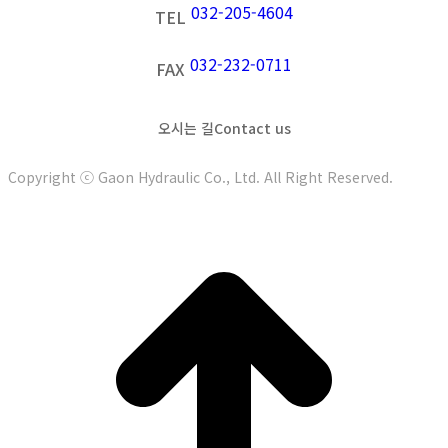
032-205-4604
TEL
032-232-0711
FAX
오시는 길
Contact us
Copyright ⓒ Gaon Hydraulic Co., Ltd. All Right Reserved.
t