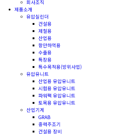
회사조직
제품소개
유압실린더
건설용
제철용
산업용
항만하역용
수출용
특장용
특수목적용(방위사업)
유압유니트
산업용 유압유니트
시험용 유압유니트
파워팩 유압유니트
토목용 유압유니트
산업기계
GRAB
중력주조기
건설용 장비