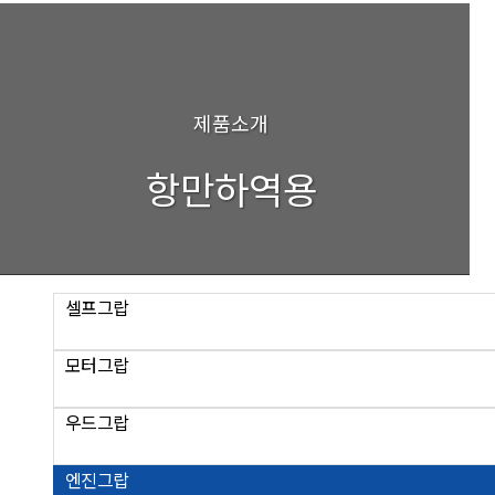
제품소개
항만하역용
셀프그랍
모터그랍
우드그랍
엔진그랍