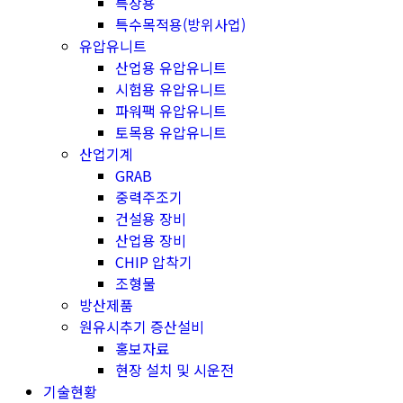
특장용
특수목적용(방위사업)
유압유니트
산업용 유압유니트
시험용 유압유니트
파워팩 유압유니트
토목용 유압유니트
산업기계
GRAB
중력주조기
건설용 장비
산업용 장비
CHIP 압착기
조형물
방산제품
원유시추기 증산설비
홍보자료
현장 설치 및 시운전
기술현황