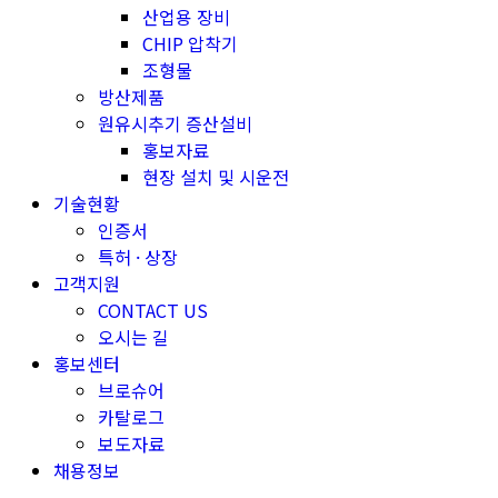
산업용 장비
CHIP 압착기
조형물
방산제품
원유시추기 증산설비
홍보자료
현장 설치 및 시운전
기술현황
인증서
특허 · 상장
고객지원
CONTACT US
오시는 길
홍보센터
브로슈어
카탈로그
보도자료
채용정보