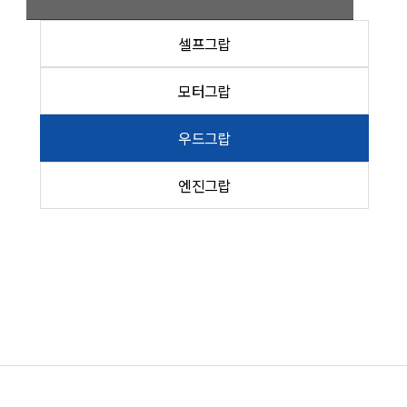
셀프그랍
모터그랍
우드그랍
엔진그랍
Excavator Attachment
Logging Scissors
목록보기
이전
다음