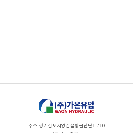
목록보기
이전
다음
주소
경기 김포시 양촌읍 황금산단1로 10