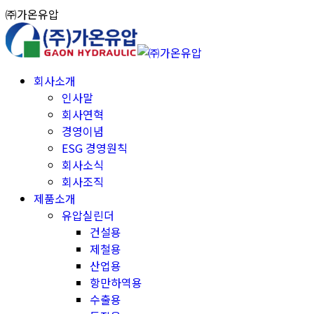
Skip
㈜가온유압
to
content
회사소개
인사말
회사연혁
경영이념
ESG 경영원칙
회사소식
회사조직
제품소개
유압실린더
건설용
제철용
산업용
항만하역용
수출용