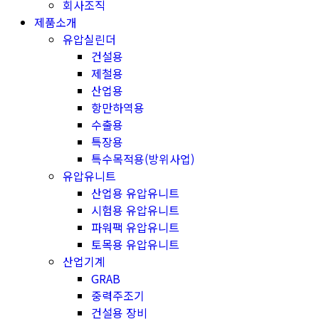
회사조직
제품소개
유압실린더
건설용
제철용
산업용
항만하역용
수출용
특장용
특수목적용(방위사업)
유압유니트
산업용 유압유니트
시험용 유압유니트
파워팩 유압유니트
토목용 유압유니트
산업기계
GRAB
중력주조기
건설용 장비