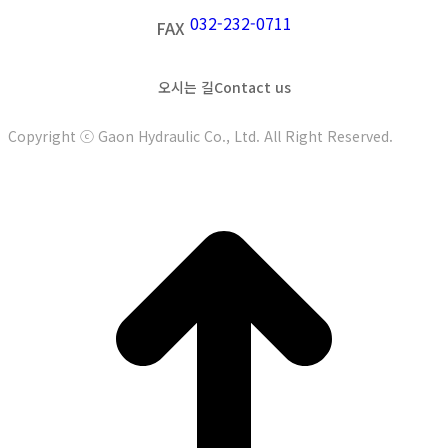
032-232-0711
FAX
오시는 길
Contact us
Copyright ⓒ Gaon Hydraulic Co., Ltd. All Right Reserved.
t