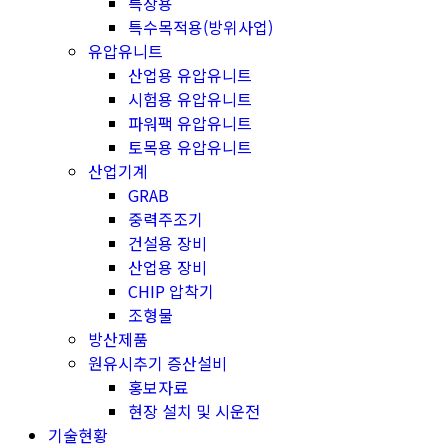
특장용
특수목적용(방위사업)
유압유니트
산업용 유압유니트
시험용 유압유니트
파워팩 유압유니트
토목용 유압유니트
산업기계
GRAB
중력주조기
건설용 장비
산업용 장비
CHIP 압착기
조형물
방산제품
원유시추기 증산설비
홍보자료
현장 설치 및 시운전
기술현황