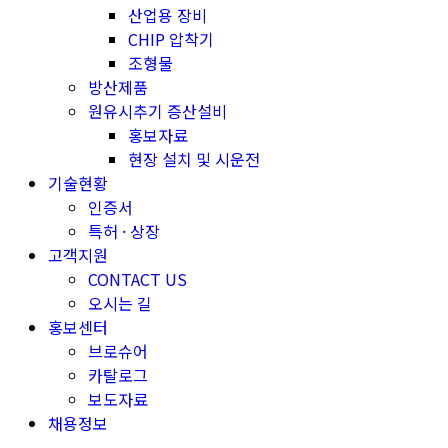
산업용 장비
CHIP 압착기
조형물
방산제품
원유시추기 증산설비
홍보자료
현장 설치 및 시운전
기술현황
인증서
특허 · 상장
고객지원
CONTACT US
오시는 길
홍보센터
브로슈어
카탈로그
보도자료
채용정보