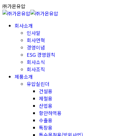
Skip
㈜가온유압
to
content
회사소개
인사말
회사연혁
경영이념
ESG 경영원칙
회사소식
회사조직
제품소개
유압실린더
건설용
제철용
산업용
항만하역용
수출용
특장용
특수목적용(방위사업)