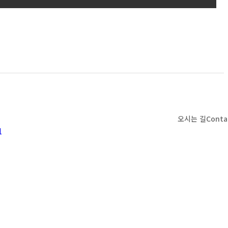
오시는 길
Conta
1
t