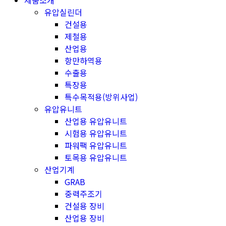
제품소개
유압실린더
건설용
제철용
산업용
항만하역용
수출용
특장용
특수목적용(방위사업)
유압유니트
산업용 유압유니트
시험용 유압유니트
파워팩 유압유니트
토목용 유압유니트
산업기계
GRAB
중력주조기
건설용 장비
산업용 장비