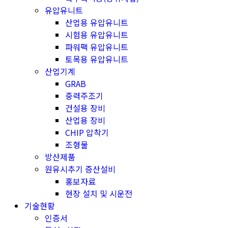
유압유니트
산업용 유압유니트
시험용 유압유니트
파워팩 유압유니트
토목용 유압유니트
산업기계
GRAB
중력주조기
건설용 장비
산업용 장비
CHIP 압착기
조형물
방산제품
원유시추기 증산설비
홍보자료
현장 설치 및 시운전
기술현황
인증서