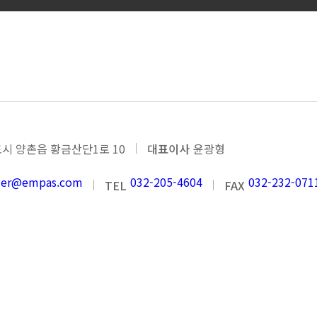
기타 유압용 기기
시 양촌읍 황금산단1로 10
대표이사
윤광형
nder@empas.com
032-205-4604
032-232-071
TEL
FAX