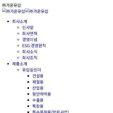
Skip
㈜가온유압
to
content
회사소개
인사말
회사연혁
경영이념
ESG 경영원칙
회사소식
회사조직
제품소개
유압실린더
건설용
제철용
산업용
항만하역용
수출용
특장용
특수목적용(방위사업)