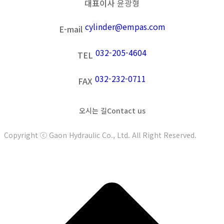
대표이사
윤광형
cylinder@empas.com
E-mail
032-205-4604
TEL
032-232-0711
FAX
오시는 길
Contact us
Copyright ⓒ Gaon Hydraulic Co., Ltd. All Right Reserved.
t