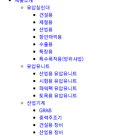
제품소개
유압실린더
건설용
제철용
산업용
항만하역용
수출용
특장용
특수목적용(방위사업)
유압유니트
산업용 유압유니트
시험용 유압유니트
파워팩 유압유니트
토목용 유압유니트
산업기계
GRAB
중력주조기
건설용 장비
산업용 장비