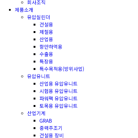
회사조직
제품소개
유압실린더
건설용
제철용
산업용
항만하역용
수출용
특장용
특수목적용(방위사업)
유압유니트
산업용 유압유니트
시험용 유압유니트
파워팩 유압유니트
토목용 유압유니트
산업기계
GRAB
중력주조기
건설용 장비