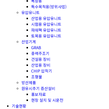
특장용
특수목적용(방위사업)
유압유니트
산업용 유압유니트
시험용 유압유니트
파워팩 유압유니트
토목용 유압유니트
산업기계
GRAB
중력주조기
건설용 장비
산업용 장비
CHIP 압착기
조형물
방산제품
원유시추기 증산설비
홍보자료
현장 설치 및 시운전
기술현황