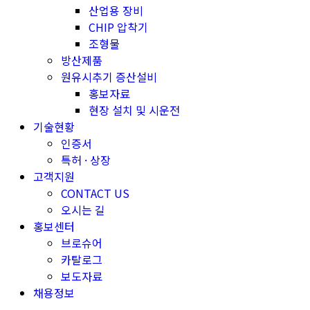
산업용 장비
CHIP 압착기
조형물
방산제품
원유시추기 증산설비
홍보자료
현장 설치 및 시운전
기술현황
인증서
특허 · 상장
고객지원
CONTACT US
오시는 길
홍보센터
브로슈어
카탈로그
보도자료
채용정보