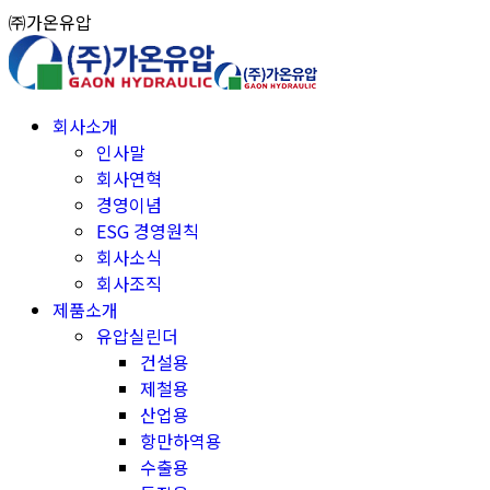
Skip
㈜가온유압
to
content
회사소개
인사말
회사연혁
경영이념
ESG 경영원칙
회사소식
회사조직
제품소개
유압실린더
건설용
제철용
산업용
항만하역용
수출용