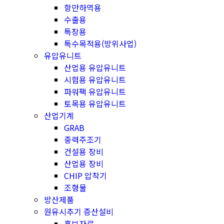
항만하역용
수출용
특장용
특수목적용(방위사업)
유압유니트
산업용 유압유니트
시험용 유압유니트
파워팩 유압유니트
토목용 유압유니트
산업기계
GRAB
중력주조기
건설용 장비
산업용 장비
CHIP 압착기
조형물
방산제품
원유시추기 증산설비
홍보자료