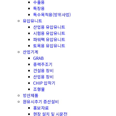
수출용
특장용
특수목적용(방위사업)
유압유니트
산업용 유압유니트
시험용 유압유니트
파워팩 유압유니트
토목용 유압유니트
산업기계
GRAB
중력주조기
건설용 장비
산업용 장비
CHIP 압착기
조형물
방산제품
원유시추기 증산설비
홍보자료
현장 설치 및 시운전