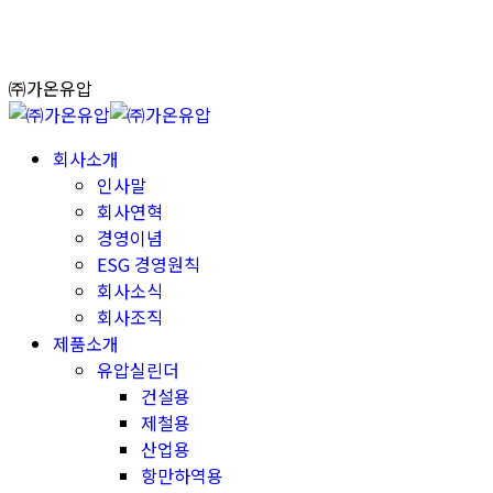
Skip
to
content
㈜가온유압
회사소개
인사말
회사연혁
경영이념
ESG 경영원칙
회사소식
회사조직
제품소개
유압실린더
건설용
제철용
산업용
항만하역용