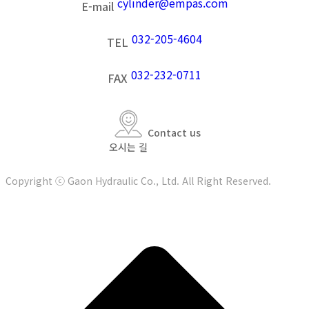
cylinder@empas.com
E-mail
032-205-4604
TEL
032-232-0711
FAX
Contact us
오시는 길
Copyright ⓒ Gaon Hydraulic Co., Ltd. All Right Reserved.
t