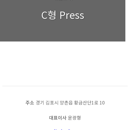
C형 Press
시험기4
목록보기
이전
다음
주소
경기 김포시 양촌읍 황금산단1로 10
대표이사
윤광형