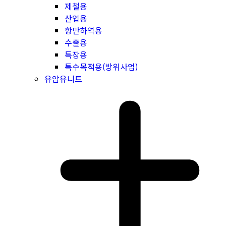
제철용
산업용
항만하역용
수출용
특장용
특수목적용(방위사업)
유압유니트