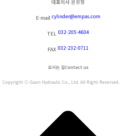
대표이사
윤광형
cylinder@empas.com
E-mail
032-205-4604
TEL
032-232-0711
FAX
오시는 길
Contact us
Copyright ⓒ Gaon Hydraulic Co., Ltd. All Right Reserved.
t