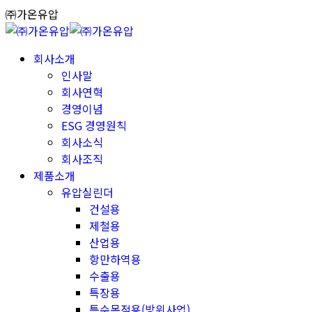
Skip
㈜가온유압
to
content
회사소개
인사말
회사연혁
경영이념
ESG 경영원칙
회사소식
회사조직
제품소개
유압실린더
건설용
제철용
산업용
항만하역용
수출용
특장용
특수목적용(방위사업)