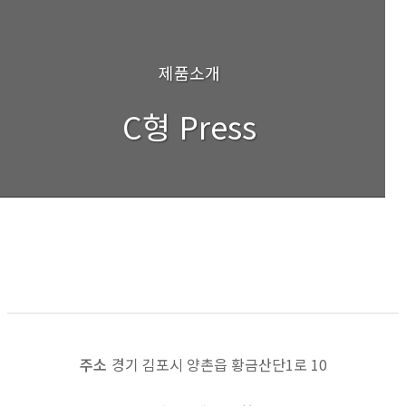
제품소개
C형 Press
시험기3
목록보기
이전
다음
주소
경기 김포시 양촌읍 황금산단1로 10