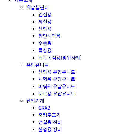
제품소개
유압실린더
건설용
제철용
산업용
항만하역용
수출용
특장용
특수목적용(방위사업)
유압유니트
산업용 유압유니트
시험용 유압유니트
파워팩 유압유니트
토목용 유압유니트
산업기계
GRAB
중력주조기
건설용 장비
산업용 장비