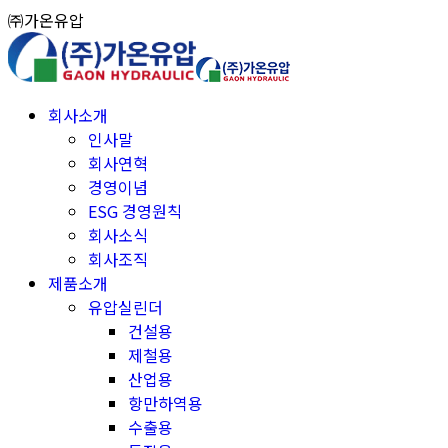
Skip
㈜가온유압
to
content
회사소개
인사말
회사연혁
경영이념
ESG 경영원칙
회사소식
회사조직
제품소개
유압실린더
건설용
제철용
산업용
항만하역용
수출용