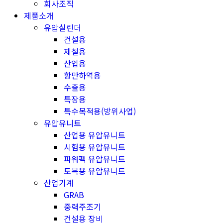
회사조직
제품소개
유압실린더
건설용
제철용
산업용
항만하역용
수출용
특장용
특수목적용(방위사업)
유압유니트
산업용 유압유니트
시험용 유압유니트
파워팩 유압유니트
토목용 유압유니트
산업기계
GRAB
중력주조기
건설용 장비