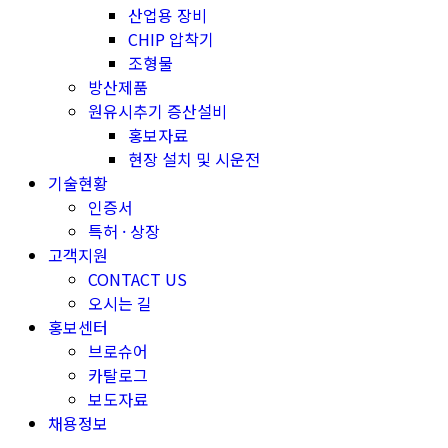
산업용 장비
CHIP 압착기
조형물
방산제품
원유시추기 증산설비
홍보자료
현장 설치 및 시운전
기술현황
인증서
특허 · 상장
고객지원
CONTACT US
오시는 길
홍보센터
브로슈어
카탈로그
보도자료
채용정보