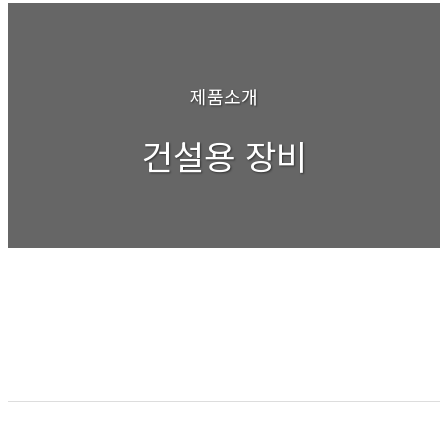
제품소개
건설용 장비
현수교주탑유압장치
목록보기
이전
다음