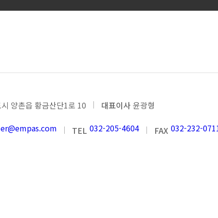
오렌지그랍
시 양촌읍 황금산단1로 10
대표이사
윤광형
nder@empas.com
032-205-4604
032-232-071
TEL
FAX