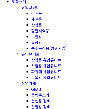
제품소개
유압실린더
건설용
제철용
산업용
항만하역용
수출용
특장용
특수목적용(방위사업)
유압유니트
산업용 유압유니트
시험용 유압유니트
파워팩 유압유니트
토목용 유압유니트
산업기계
GRAB
중력주조기
건설용 장비
산업용 장비