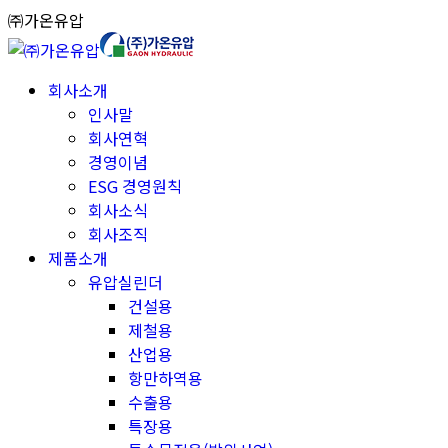
Skip
㈜가온유압
to
content
회사소개
인사말
회사연혁
경영이념
ESG 경영원칙
회사소식
회사조직
제품소개
유압실린더
건설용
제철용
산업용
항만하역용
수출용
특장용