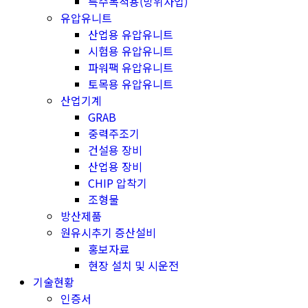
특수목적용(방위사업)
유압유니트
산업용 유압유니트
시험용 유압유니트
파워팩 유압유니트
토목용 유압유니트
산업기계
GRAB
중력주조기
건설용 장비
산업용 장비
CHIP 압착기
조형물
방산제품
원유시추기 증산설비
홍보자료
현장 설치 및 시운전
기술현황
인증서