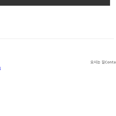
오시는 길
Conta
1
t