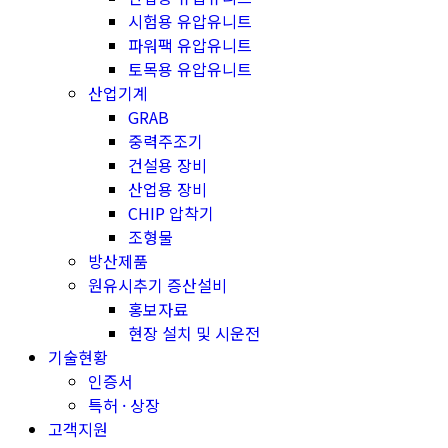
시험용 유압유니트
파워팩 유압유니트
토목용 유압유니트
산업기계
GRAB
중력주조기
건설용 장비
산업용 장비
CHIP 압착기
조형물
방산제품
원유시추기 증산설비
홍보자료
현장 설치 및 시운전
기술현황
인증서
특허 · 상장
고객지원