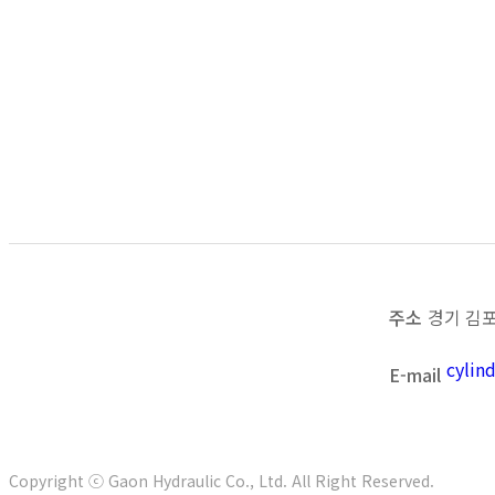
Stone Grab
Stone Grab
Stone Grab
Stone Grab
1
주소
경기 김포
cyli
E-mail
Copyright ⓒ Gaon Hydraulic Co., Ltd. All Right Reserved.