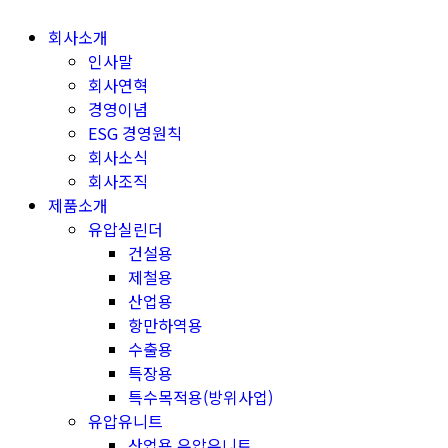
Skip
회사소개
to
인사말
content
회사연혁
경영이념
ESG 경영원칙
회사소식
회사조직
제품소개
유압실린더
건설용
제철용
산업용
항만하역용
수출용
특장용
특수목적용(방위사업)
유압유니트
산업용 유압유니트