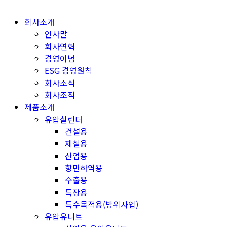
Skip
to
회사소개
content
인사말
회사연혁
경영이념
ESG 경영원칙
회사소식
회사조직
제품소개
유압실린더
건설용
제철용
산업용
항만하역용
수출용
특장용
특수목적용(방위사업)
유압유니트