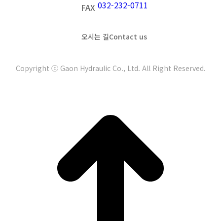
032-232-0711
FAX
오시는 길
Contact us
Copyright ⓒ Gaon Hydraulic Co., Ltd. All Right Reserved.
t