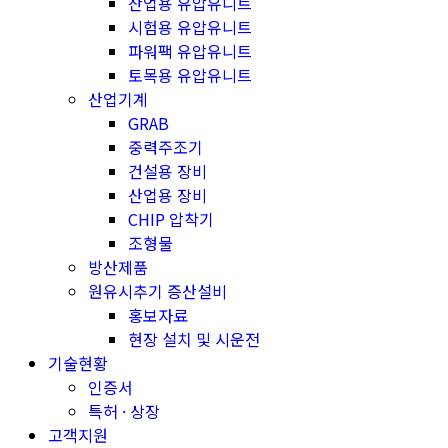
산업용 유압유니트
시험용 유압유니트
파워팩 유압유니트
토목용 유압유니트
산업기계
GRAB
중력주조기
건설용 장비
산업용 장비
CHIP 압착기
조형물
방산제품
원유시추기 증산설비
홍보자료
현장 설치 및 시운전
기술현황
인증서
특허 · 상장
고객지원