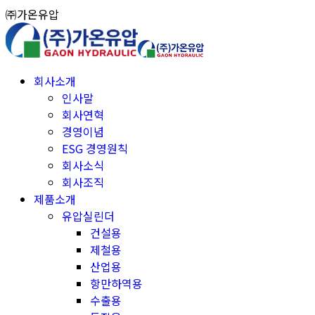
Skip
㈜가온유압
to
content
회사소개
인사말
회사연혁
경영이념
ESG 경영원칙
회사소식
회사조직
제품소개
유압실린더
건설용
제철용
산업용
항만하역용
수출용