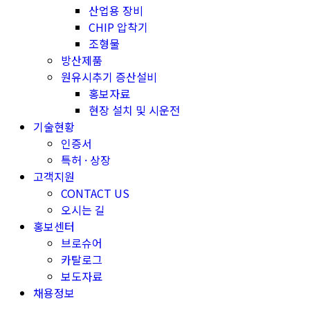
산업용 장비
CHIP 압착기
조형물
방산제품
원유시추기 증산설비
홍보자료
현장 설치 및 시운전
기술현황
인증서
특허 · 상장
고객지원
CONTACT US
오시는 길
홍보센터
브로슈어
카탈로그
보도자료
채용정보