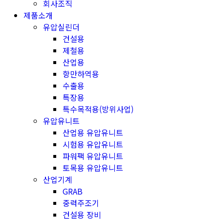
회사조직
제품소개
유압실린더
건설용
제철용
산업용
항만하역용
수출용
특장용
특수목적용(방위사업)
유압유니트
산업용 유압유니트
시험용 유압유니트
파워팩 유압유니트
토목용 유압유니트
산업기계
GRAB
중력주조기
건설용 장비