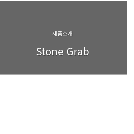
제품소개
Stone Grab
Grab part