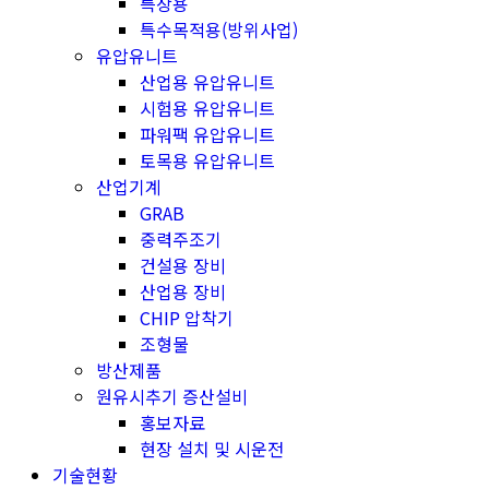
특장용
특수목적용(방위사업)
유압유니트
산업용 유압유니트
시험용 유압유니트
파워팩 유압유니트
토목용 유압유니트
산업기계
GRAB
중력주조기
건설용 장비
산업용 장비
CHIP 압착기
조형물
방산제품
원유시추기 증산설비
홍보자료
현장 설치 및 시운전
기술현황