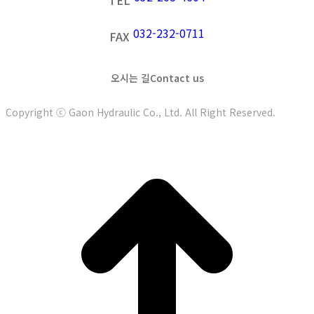
032-232-0711
FAX
오시는 길
Contact us
Copyright ⓒ Gaon Hydraulic Co., Ltd. All Right Reserved.
t