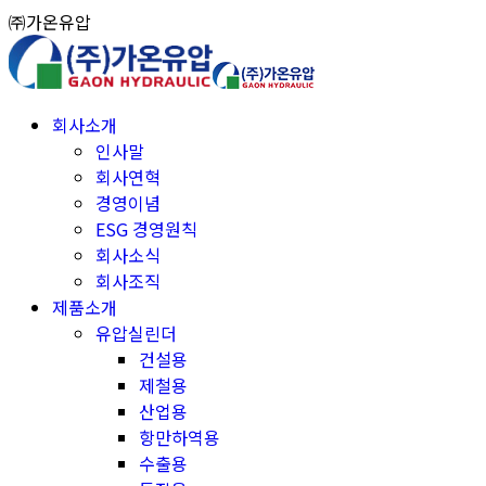
Skip
㈜가온유압
to
content
회사소개
인사말
회사연혁
경영이념
ESG 경영원칙
회사소식
회사조직
제품소개
유압실린더
건설용
제철용
산업용
항만하역용
수출용