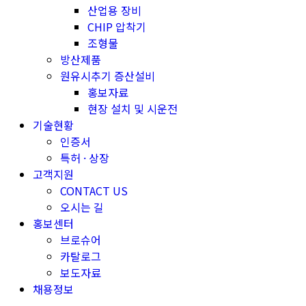
산업용 장비
CHIP 압착기
조형물
방산제품
원유시추기 증산설비
홍보자료
현장 설치 및 시운전
기술현황
인증서
특허 · 상장
고객지원
CONTACT US
오시는 길
홍보센터
브로슈어
카탈로그
보도자료
채용정보