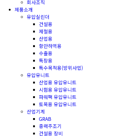
회사조직
제품소개
유압실린더
건설용
제철용
산업용
항만하역용
수출용
특장용
특수목적용(방위사업)
유압유니트
산업용 유압유니트
시험용 유압유니트
파워팩 유압유니트
토목용 유압유니트
산업기계
GRAB
중력주조기
건설용 장비