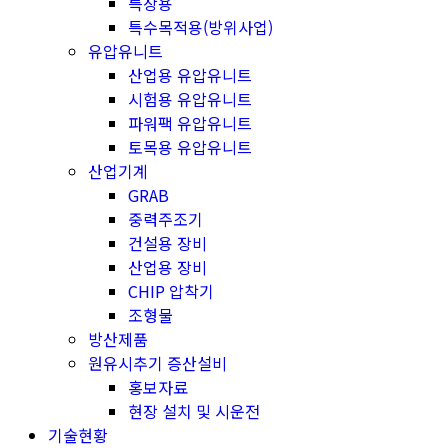
특장용
특수목적용(방위사업)
유압유니트
산업용 유압유니트
시험용 유압유니트
파워팩 유압유니트
토목용 유압유니트
산업기계
GRAB
중력주조기
건설용 장비
산업용 장비
CHIP 압착기
조형물
방산제품
원유시추기 증산설비
홍보자료
현장 설치 및 시운전
기술현황