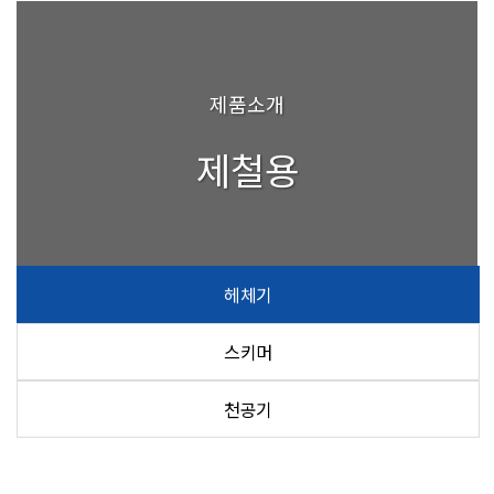
제품소개
제철용
헤체기
스키머
천공기
HYDRAULIC CYLINDER