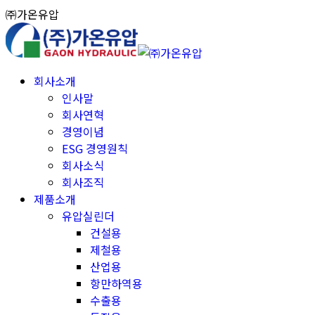
Skip
㈜가온유압
to
content
회사소개
인사말
회사연혁
경영이념
ESG 경영원칙
회사소식
회사조직
제품소개
유압실린더
건설용
제철용
산업용
항만하역용
수출용