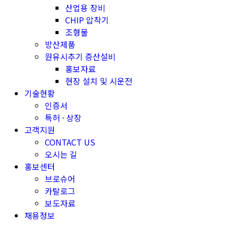
산업용 장비
CHIP 압착기
조형물
방산제품
원유시추기 증산설비
홍보자료
현장 설치 및 시운전
기술현황
인증서
특허 · 상장
고객지원
CONTACT US
오시는 길
홍보센터
브로슈어
카탈로그
보도자료
채용정보