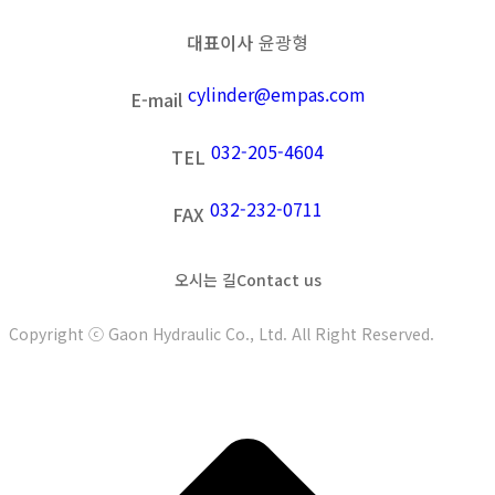
대표이사
윤광형
cylinder@empas.com
E-mail
032-205-4604
TEL
032-232-0711
FAX
오시는 길
Contact us
Copyright ⓒ Gaon Hydraulic Co., Ltd. All Right Reserved.
t