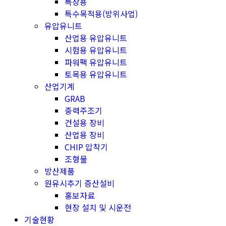
특장용
특수목적용(방위사업)
유압유니트
산업용 유압유니트
시험용 유압유니트
파워팩 유압유니트
토목용 유압유니트
산업기계
GRAB
중력주조기
건설용 장비
산업용 장비
CHIP 압착기
조형물
방산제품
원유시추기 증산설비
홍보자료
현장 설치 및 시운전
기술현황