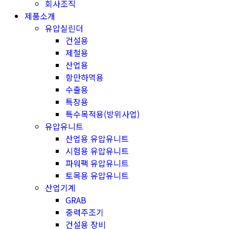
회사조직
제품소개
유압실린더
건설용
제철용
산업용
항만하역용
수출용
특장용
특수목적용(방위사업)
유압유니트
산업용 유압유니트
시험용 유압유니트
파워팩 유압유니트
토목용 유압유니트
산업기계
GRAB
중력주조기
건설용 장비