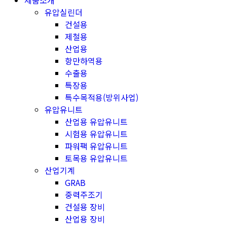
제품소개
유압실린더
건설용
제철용
산업용
항만하역용
수출용
특장용
특수목적용(방위사업)
유압유니트
산업용 유압유니트
시험용 유압유니트
파워팩 유압유니트
토목용 유압유니트
산업기계
GRAB
중력주조기
건설용 장비
산업용 장비