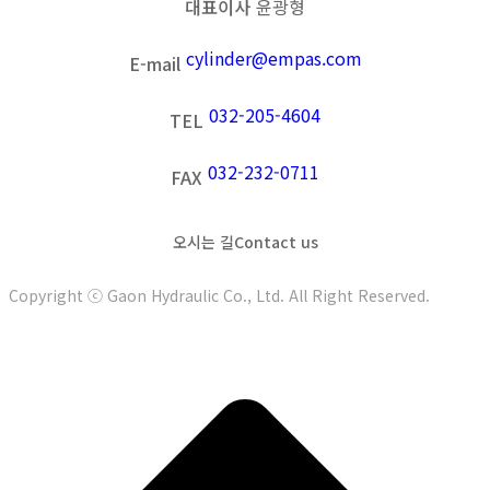
대표이사
윤광형
cylinder@empas.com
E-mail
032-205-4604
TEL
032-232-0711
FAX
오시는 길
Contact us
Copyright ⓒ Gaon Hydraulic Co., Ltd. All Right Reserved.
t