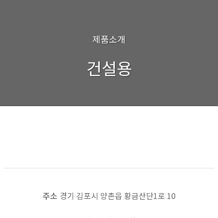
제품소개
건설용
HYDRAULIC CYLINDER
목록보기
이전
다음
주소
경기 김포시 양촌읍 황금산단1로 10