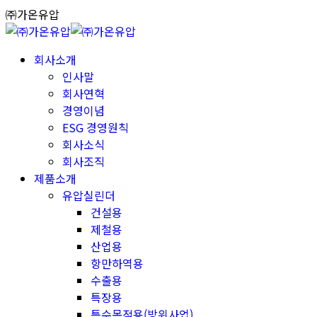
Skip
㈜가온유압
to
content
회사소개
인사말
회사연혁
경영이념
ESG 경영원칙
회사소식
회사조직
제품소개
유압실린더
건설용
제철용
산업용
항만하역용
수출용
특장용
특수목적용(방위사업)