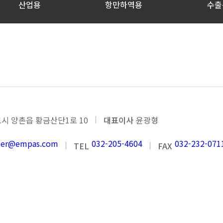
산업용
항만하역용
수출
HYDRAULIC CYLINDER
시 양촌읍 황금산단1로 10
대표이사
윤광형
nder@empas.com
032-205-4604
032-232-071
TEL
FAX