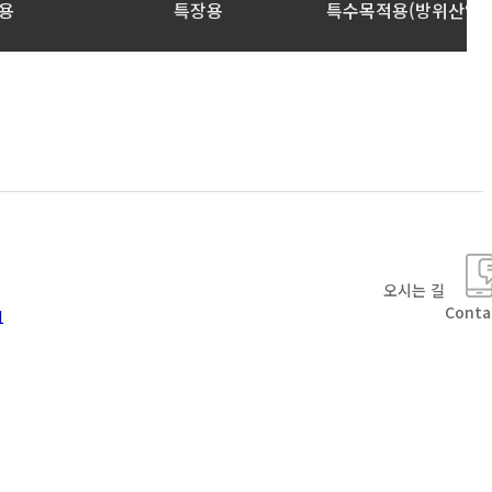
용
특장용
특수목적용(방위산업)
오시는 길
Conta
1
t