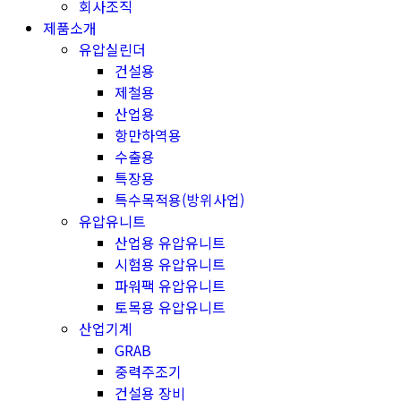
회사조직
제품소개
유압실린더
건설용
제철용
산업용
항만하역용
수출용
특장용
특수목적용(방위사업)
유압유니트
산업용 유압유니트
시험용 유압유니트
파워팩 유압유니트
토목용 유압유니트
산업기계
GRAB
중력주조기
건설용 장비