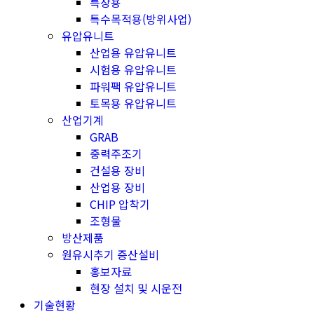
특장용
특수목적용(방위사업)
유압유니트
산업용 유압유니트
시험용 유압유니트
파워팩 유압유니트
토목용 유압유니트
산업기계
GRAB
중력주조기
건설용 장비
산업용 장비
CHIP 압착기
조형물
방산제품
원유시추기 증산설비
홍보자료
현장 설치 및 시운전
기술현황