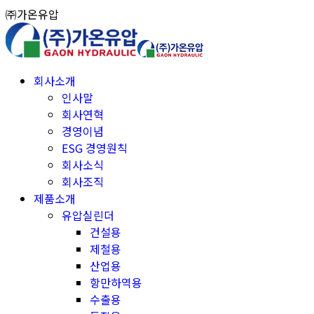
Skip
㈜가온유압
to
content
회사소개
인사말
회사연혁
경영이념
ESG 경영원칙
회사소식
회사조직
제품소개
유압실린더
건설용
제철용
산업용
항만하역용
수출용