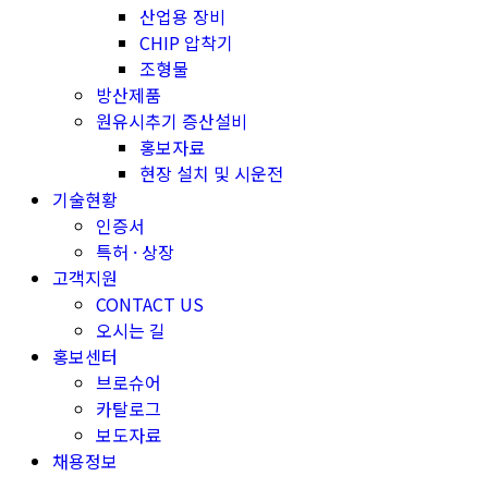
산업용 장비
CHIP 압착기
조형물
방산제품
원유시추기 증산설비
홍보자료
현장 설치 및 시운전
기술현황
인증서
특허 · 상장
고객지원
CONTACT US
오시는 길
홍보센터
브로슈어
카탈로그
보도자료
채용정보