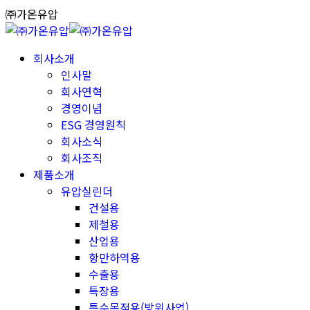
Skip
㈜가온유압
to
content
회사소개
인사말
회사연혁
경영이념
ESG 경영원칙
회사소식
회사조직
제품소개
유압실린더
건설용
제철용
산업용
항만하역용
수출용
특장용
특수목적용(방위사업)