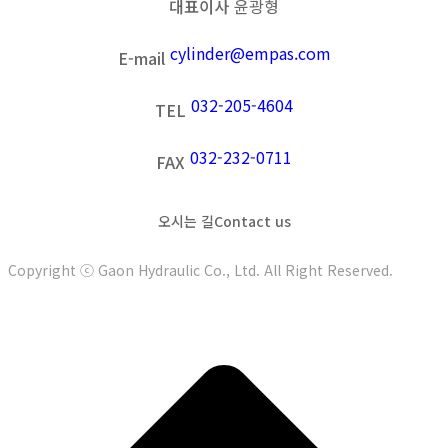
대표이사
윤광형
cylinder@empas.com
E-mail
032-205-4604
TEL
032-232-0711
FAX
오시는 길
Contact us
Copyright ⓒ Gaon Hydraulic Co., Ltd. All Right Reserved.
t