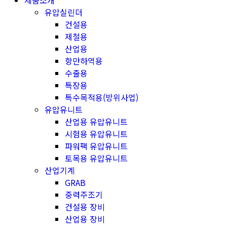
제품소개
유압실린더
건설용
제철용
산업용
항만하역용
수출용
특장용
특수목적용(방위사업)
유압유니트
산업용 유압유니트
시험용 유압유니트
파워팩 유압유니트
토목용 유압유니트
산업기계
GRAB
중력주조기
건설용 장비
산업용 장비