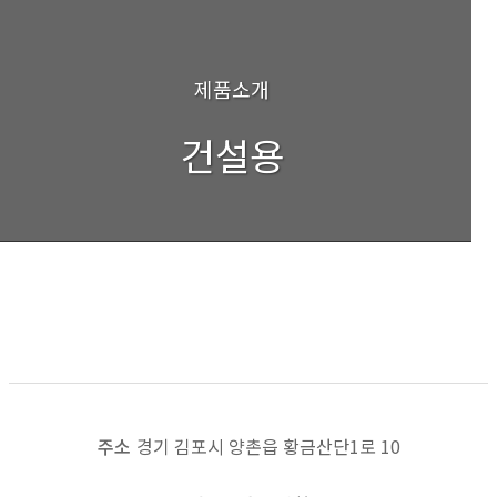
제품소개
건설용
HYDRAULIC CYLINDER
목록보기
이전
다음
주소
경기 김포시 양촌읍 황금산단1로 10