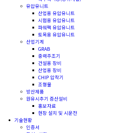
유압유니트
산업용 유압유니트
시험용 유압유니트
파워팩 유압유니트
토목용 유압유니트
산업기계
GRAB
중력주조기
건설용 장비
산업용 장비
CHIP 압착기
조형물
방산제품
원유시추기 증산설비
홍보자료
현장 설치 및 시운전
기술현황
인증서