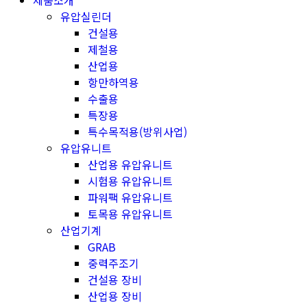
제품소개
유압실린더
건설용
제철용
산업용
항만하역용
수출용
특장용
특수목적용(방위사업)
유압유니트
산업용 유압유니트
시험용 유압유니트
파워팩 유압유니트
토목용 유압유니트
산업기계
GRAB
중력주조기
건설용 장비
산업용 장비