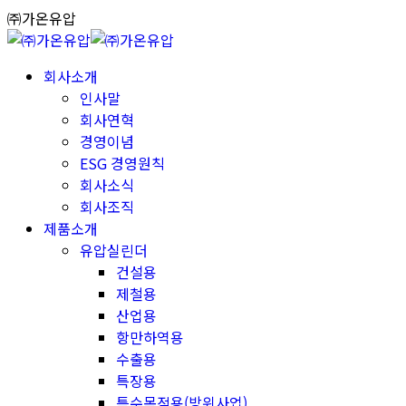
Skip
㈜가온유압
to
content
회사소개
인사말
회사연혁
경영이념
ESG 경영원칙
회사소식
회사조직
제품소개
유압실린더
건설용
제철용
산업용
항만하역용
수출용
특장용
특수목적용(방위사업)