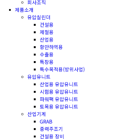
회사조직
제품소개
유압실린더
건설용
제철용
산업용
항만하역용
수출용
특장용
특수목적용(방위사업)
유압유니트
산업용 유압유니트
시험용 유압유니트
파워팩 유압유니트
토목용 유압유니트
산업기계
GRAB
중력주조기
건설용 장비