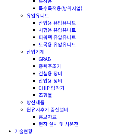
특장용
특수목적용(방위사업)
유압유니트
산업용 유압유니트
시험용 유압유니트
파워팩 유압유니트
토목용 유압유니트
산업기계
GRAB
중력주조기
건설용 장비
산업용 장비
CHIP 압착기
조형물
방산제품
원유시추기 증산설비
홍보자료
현장 설치 및 시운전
기술현황