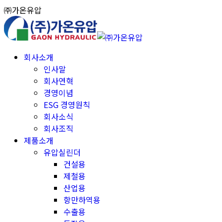
Skip
㈜가온유압
to
content
회사소개
인사말
회사연혁
경영이념
ESG 경영원칙
회사소식
회사조직
제품소개
유압실린더
건설용
제철용
산업용
항만하역용
수출용