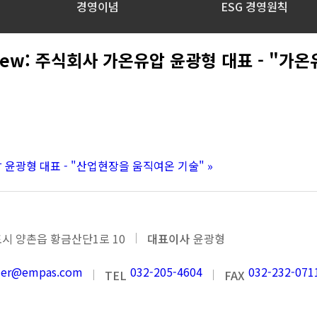
경영이념
ESG 경영원칙
rview: 주식회사 가온유압 윤광형 대표 - "
유압 윤광형 대표 - "산업현장을 움직여온 기술"
»
시 양촌읍 황금산단1로 10
대표이사
윤광형
nder@empas.com
032-205-4604
032-232-071
TEL
FAX