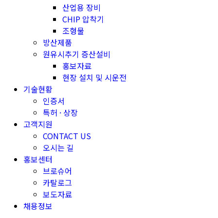
산업용 장비
CHIP 압착기
조형물
방산제품
원유시추기 증산설비
홍보자료
현장 설치 및 시운전
기술현황
인증서
특허 · 상장
고객지원
CONTACT US
오시는 길
홍보센터
브로슈어
카탈로그
보도자료
채용정보