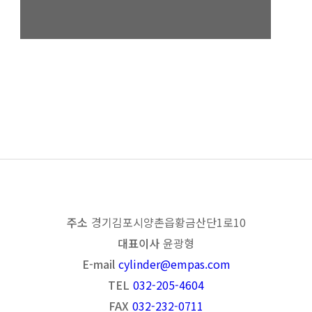
경영혁신형 중소기업(MAIN-
BIZ) 확인서
목록보기
이전
다음
주소
경기 김포시 양촌읍 황금산단1로 10
대표이사
윤광형
E-mail
cylinder@empas.com
TEL
032-205-4604
FAX
032-232-0711