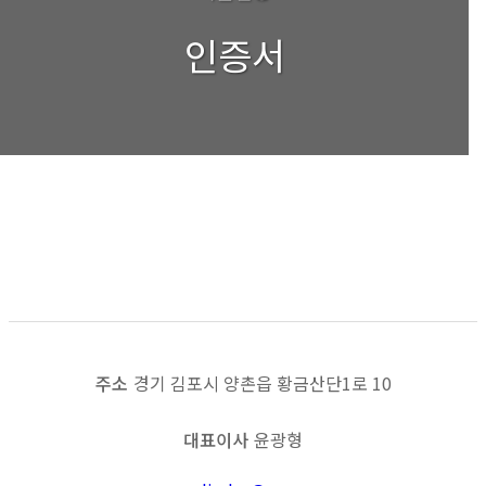
인증서
기업부설연구소 인정서
목록보기
이전
다음
주소
경기 김포시 양촌읍 황금산단1로 10
대표이사
윤광형