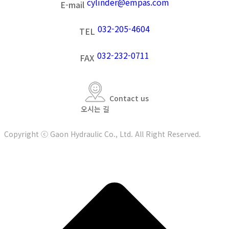
cylinder@empas.com
E-mail
032-205-4604
TEL
032-232-0711
FAX
Contact us
오시는 길
Copyright ⓒ Gaon Hydraulic Co., Ltd. All Right Reserved.
t