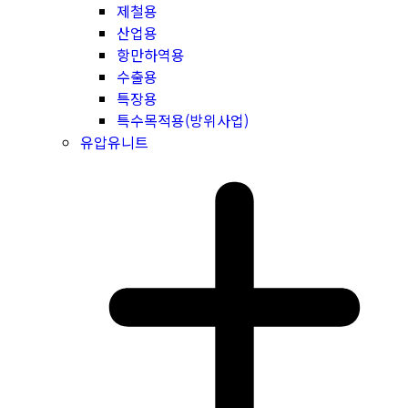
제철용
산업용
항만하역용
수출용
특장용
특수목적용(방위사업)
유압유니트