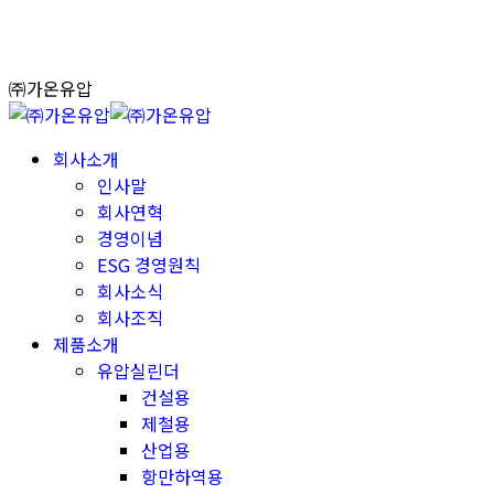
Skip
to
content
㈜가온유압
회사소개
인사말
회사연혁
경영이념
ESG 경영원칙
회사소식
회사조직
제품소개
유압실린더
건설용
제철용
산업용
항만하역용