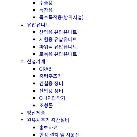
수출용
특장용
특수목적용(방위사업)
유압유니트
산업용 유압유니트
시험용 유압유니트
파워팩 유압유니트
토목용 유압유니트
산업기계
GRAB
중력주조기
건설용 장비
산업용 장비
CHIP 압착기
조형물
방산제품
원유시추기 증산설비
홍보자료
현장 설치 및 시운전