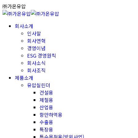
Skip
㈜가온유압
to
content
회사소개
인사말
회사연혁
경영이념
ESG 경영원칙
회사소식
회사조직
제품소개
유압실린더
건설용
제철용
산업용
항만하역용
수출용
특장용
특수목적용(방위사업)