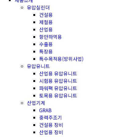
제품소개
유압실린더
건설용
제철용
산업용
항만하역용
수출용
특장용
특수목적용(방위사업)
유압유니트
산업용 유압유니트
시험용 유압유니트
파워팩 유압유니트
토목용 유압유니트
산업기계
GRAB
중력주조기
건설용 장비
산업용 장비