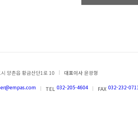
위험성평가 인정서
시 양촌읍 황금산단1로 10
대표이사
윤광형
nder@empas.com
032-205-4604
032-232-071
TEL
FAX