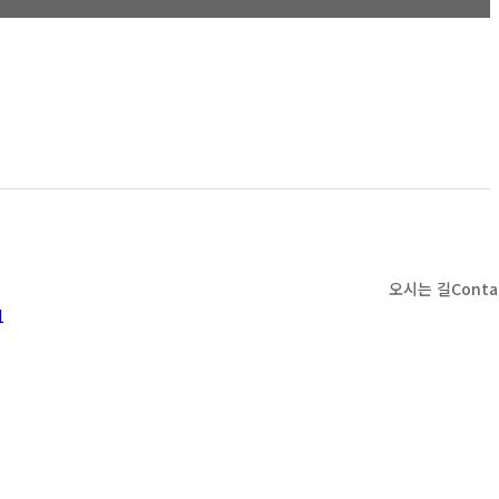
오시는 길
Conta
1
t