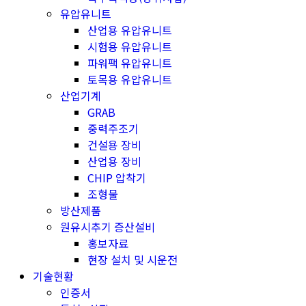
유압유니트
산업용 유압유니트
시험용 유압유니트
파워팩 유압유니트
토목용 유압유니트
산업기계
GRAB
중력주조기
건설용 장비
산업용 장비
CHIP 압착기
조형물
방산제품
원유시추기 증산설비
홍보자료
현장 설치 및 시운전
기술현황
인증서